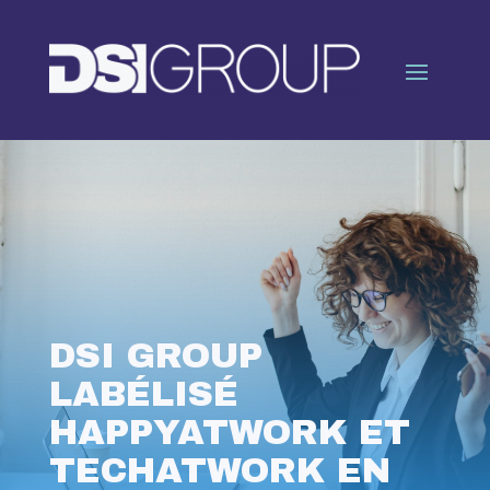
DSI GROUP
LABÉLISÉ
HAPPYATWORK ET
TECHATWORK EN