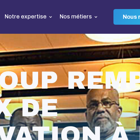
Notre expertise
Nos métiers
Nous r
ROUP REM
X DE
VATION À