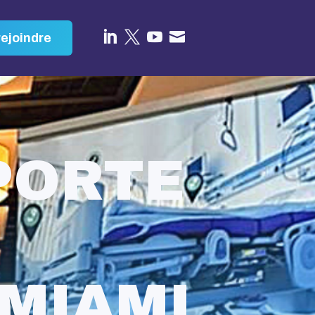




ejoindre
PORTE
 MIAMI