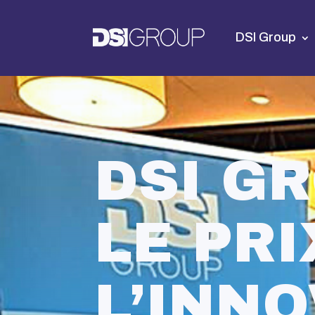
DSI Group
DSI G
LE PRI
L’INNO